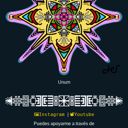
🌐
Web
b
ℹ️
Info
📜
Blog
🐱
Unum
Neocities
🦣
Mastodon
🖼️Instagram
📽️Youtube
|
Puedes apoyarme a través de