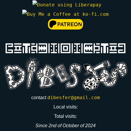
⛏️
Luanti
🌈
Colorlandia
dibesfer@gmail.com
contact
Local visits:
Total visits:
Since 2nd of October of 2024