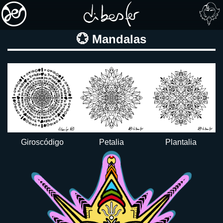
💮 Mandalas
🎨
Galería
📚
Librería
💻
Giroscódigo
Petalia
Plantalia
Dev
🕹️
Juegos